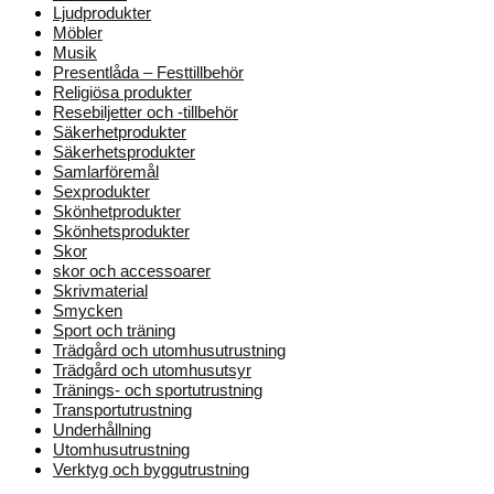
Ljudprodukter
Möbler
Musik
Presentlåda – Festtillbehör
Religiösa produkter
Resebiljetter och -tillbehör
Säkerhetprodukter
Säkerhetsprodukter
Samlarföremål
Sexprodukter
Skönhetprodukter
Skönhetsprodukter
Skor
skor och accessoarer
Skrivmaterial
Smycken
Sport och träning
Trädgård och utomhusutrustning
Trädgård och utomhusutsyr
Tränings- och sportutrustning
Transportutrustning
Underhållning
Utomhusutrustning
Verktyg och byggutrustning