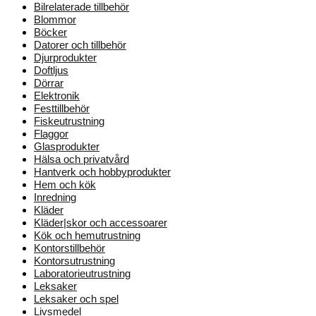
Bilrelaterade tillbehör
Blommor
Böcker
Datorer och tillbehör
Djurprodukter
Doftljus
Dörrar
Elektronik
Festtillbehör
Fiskeutrustning
Flaggor
Glasprodukter
Hälsa och privatvård
Hantverk och hobbyprodukter
Hem och kök
Inredning
Kläder
Kläder|skor och accessoarer
Kök och hemutrustning
Kontorstillbehör
Kontorsutrustning
Laboratorieutrustning
Leksaker
Leksaker och spel
Livsmedel