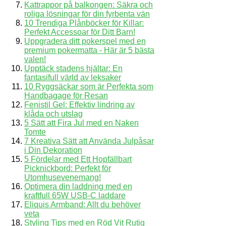
Kattrappor på balkongen: Säkra och
roliga lösningar för din fyrbenta vän
10 Trendiga Plånböcker för Killar:
Perfekt Accessoar för Ditt Barn!
Uppgradera ditt pokerspel med en
premium pokermatta - Här är 5 bästa
valen!
Upptäck stadens hjältar: En
fantasifull värld av leksaker
10 Ryggsäckar som är Perfekta som
Handbagage för Resan
Fenistil Gel: Effektiv lindring av
klåda och utslag
5 Sätt att Fira Jul med en Naken
Tomte
7 Kreativa Sätt att Använda Julpåsar
i Din Dekoration
5 Fördelar med Ett Hopfällbart
Picknickbord: Perfekt för
Utomhusevenemang!
Optimera din laddning med en
kraftfull 65W USB-C laddare
Eliquis Armband: Allt du behöver
veta
Styling Tips med en Röd Vit Rutig