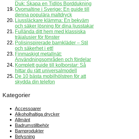
Duk: Skapa en Tidlös Borddukning
Ovomaltine i Sverige: En guide till
denna populära maltdryck
Ljussläckare klämma: En bekväm
och säker lösning för dina ljusstakar
Fullända ditt hem med klassiska
träjalusier för fönster
Polisinspirerade barnkläder – Stil
och säkerhet i ett!
Finmaskigt metallnät:
Användningsområden och fördelar
Komplett guide till kolborstar: Så
hittar du rätt universalmodell
De 10 bästa mobilhölstren för att
skydda din telefon
Kategorier
Accessoarer
Alkoholhaltiga drycker
Allmänt
Badrumstillbehör
Barnprodukter
Belysning